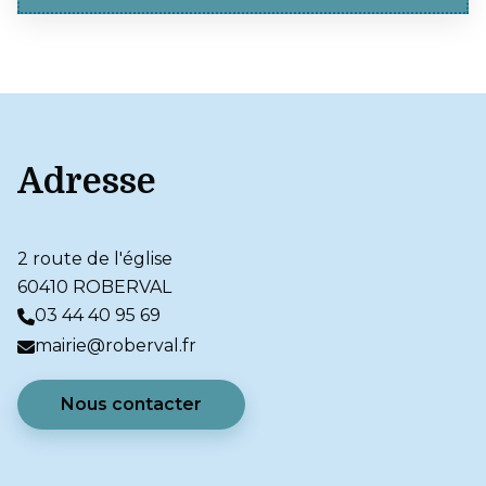
Adresse
2 route de l'église
60410 ROBERVAL
03 44 40 95 69
https://www.oise.fr/information/portail-des-
mairie@roberval.fr
aides-et-subventions-du-conseil-
departemental-de-loise
Nous contacter