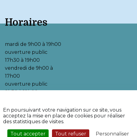
Horaires
mardi de 9h00 à 19h00

ouverture public  
17h30 à 19h00

vendredi de 9h00 à 
17h00

ouverture public  
9h30 à 12h00
•
•
Accessibilité
Aide
En poursuivant votre navigation sur ce site, vous
•
Mentions légales
acceptez la mise en place de cookies pour réaliser
•
Plan du site
des statistiques de visites.
•
Fièrement propulsé par
l'Adico
Tout accepter
Tout refuser
Personnaliser